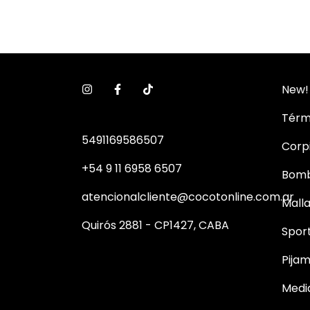
New!
Térm
5491169586507
Corp
+54 9 11 6958 6507
Bom
atencionalcliente@cocotonline.com.ar
Mall
Quirós 2881 - CP1427, CABA
Spor
Pija
Medi