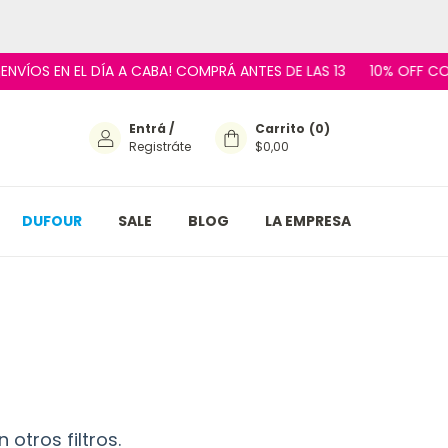
ENVÍOS EN EL DÍA A CABA! COMPRÁ ANTES DE LAS 13
10% OFF CON
Entrá
/
Carrito
(
0
)
Registráte
$0,00
DUFOUR
SALE
BLOG
LA EMPRESA
otros filtros.