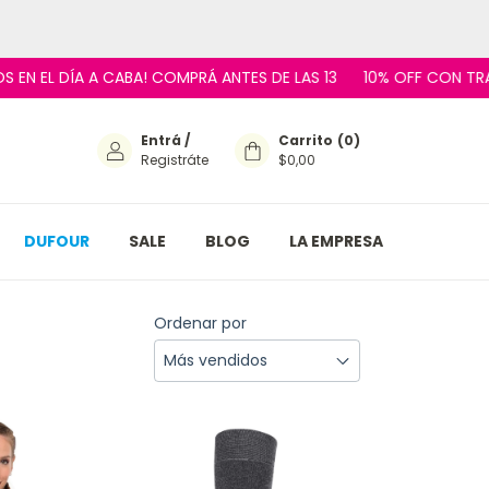
L DÍA A CABA! COMPRÁ ANTES DE LAS 13
10% OFF CON TRANSFER
Entrá
/
Carrito
(
0
)
Registráte
$0,00
DUFOUR
SALE
BLOG
LA EMPRESA
Ordenar por