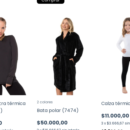
Comprar
2 colores
tra térmica
Calza térmi
Bata polar (7474)
8)
$11.000,00
$50.000,00
0
3
x
$3.666,67
sin