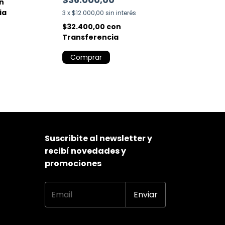
n
ia
3
x
$12.000,00
sin interés
$32.400,00
con
Transferencia
Comprar
Suscribite al newsletter y
recibí novedades y
promociones