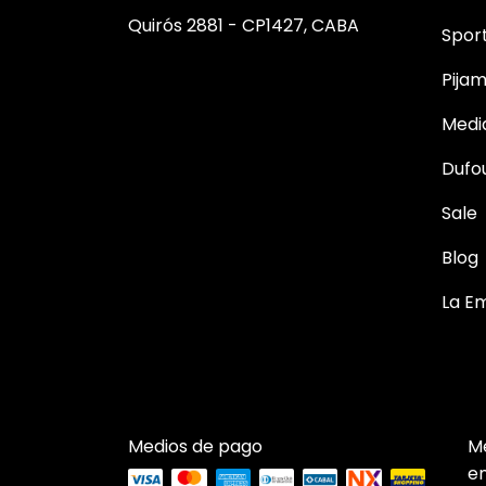
Quirós 2881 - CP1427, CABA
Spor
Pija
Medi
Dufo
Sale
Blog
La E
Medios de pago
M
e