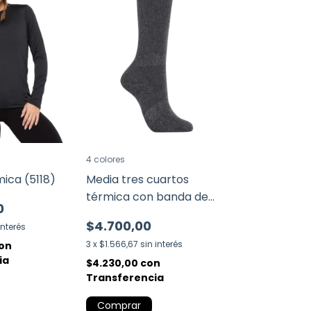
4 colores
ica (5118)
Media tres cuartos
térmica con banda de
0
ajuste (3335)
$4.700,00
interés
3
x
$1.566,67
sin interés
on
ia
$4.230,00
con
Transferencia
Comprar