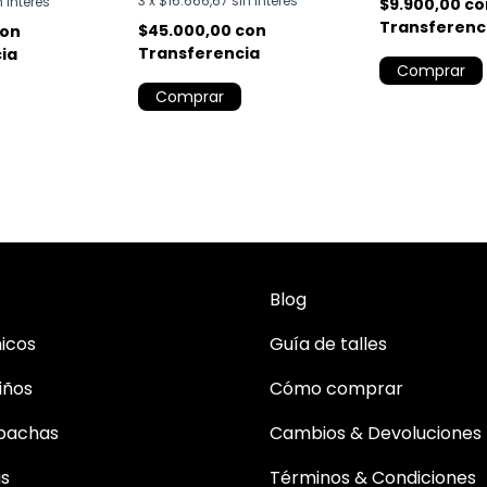
3
x
$16.666,67
sin interés
n interés
$9.900,00
co
Transferenc
$45.000,00
con
con
Transferencia
ia
Comprar
Comprar
Blog
icos
Guía de talles
iños
Cómo comprar
bachas
Cambios & Devoluciones
as
Términos & Condiciones