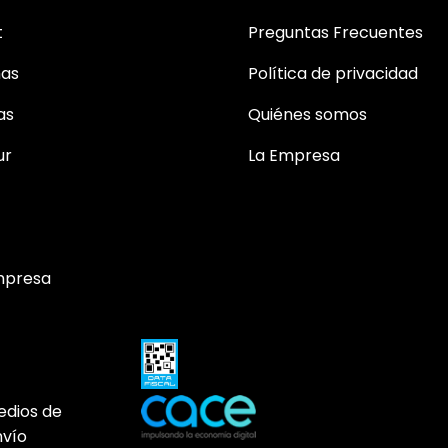
t
Preguntas Frecuentes
mas
Política de privacidad
as
Quiénes somos
ur
La Empresa
mpresa
edios de
nvío