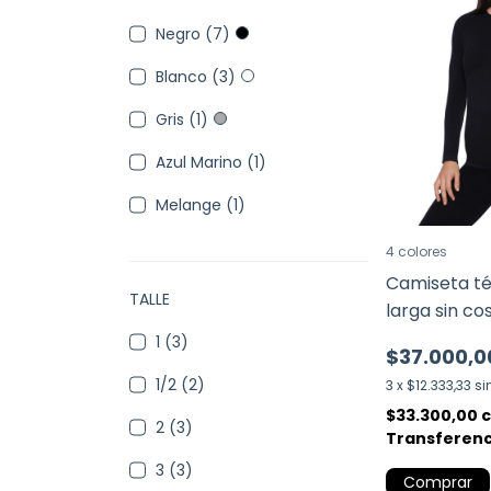
Negro (7)
Blanco (3)
Gris (1)
Azul Marino (1)
Melange (1)
4 colores
Camiseta t
TALLE
larga sin co
1 (3)
$37.000,0
1/2 (2)
3
x
$12.333,33
si
$33.300,00
2 (3)
Transferenc
3 (3)
Comprar