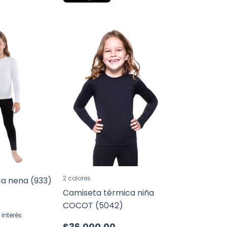
2 colores
ca nena (933)
Camiseta térmica niña
COCOT (5042)
 interés
$36.000,00