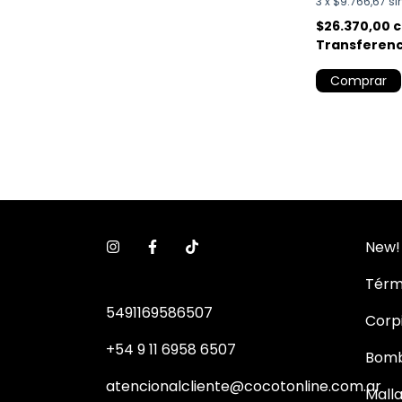
3
x
$9.766,67
si
$26.370,00
Transferenc
Comprar
New!
Térm
5491169586507
Corp
+54 9 11 6958 6507
Bom
atencionalcliente@cocotonline.com.ar
Mall