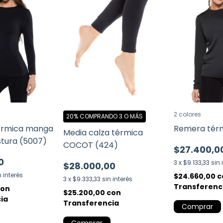
2 colores
20%
COMPRANDO 3 O MÁS
érmica manga
Remera térm
Media calza térmica
stura (5007)
COCOT (424)
$27.400,0
0
3
x
$9.133,33
sin 
$28.000,00
n interés
$24.660,00
c
3
x
$9.333,33
sin interés
Transferenc
con
$25.200,00
con
ia
Transferencia
Comprar