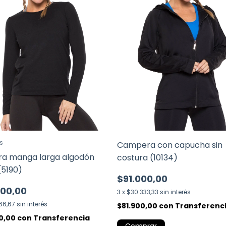
s
Campera con capucha sin
a manga larga algodón
costura (10134)
(5190)
$91.000,00
000,00
3
x
$30.333,33
sin interés
66,67
sin interés
$81.900,00
con
Transferenc
00,00
con
Transferencia
Comprar