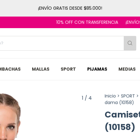
¡ENVÍO GRATIS DESDE $85.000!
10% OFF CON TRANSFERENCIA
¡ENVÍOS EN EL 
MBACHAS
MALLAS
SPORT
PIJAMAS
MEDIAS
Inicio
>
SPORT
>
1
/
4
dama (10158)
Camiset
(10158)