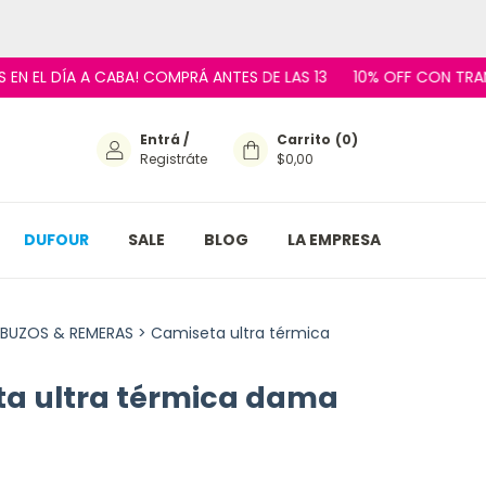
DÍA A CABA! COMPRÁ ANTES DE LAS 13
10% OFF CON TRANSFEREN
Entrá
/
Carrito
(
0
)
Registráte
$0,00
DUFOUR
SALE
BLOG
LA EMPRESA
BUZOS & REMERAS
>
Camiseta ultra térmica
a ultra térmica dama