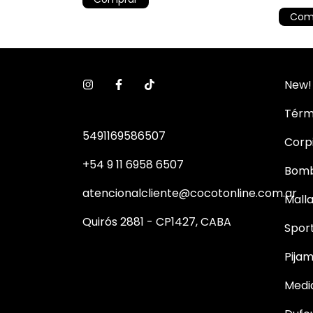
Com
New!
Térm
5491169586507
Corp
+54 9 11 6958 6507
Bom
atencionalcliente@cocotonline.com.ar
Mall
Quirós 2881 - CP1427, CABA
Spor
Pija
Medi