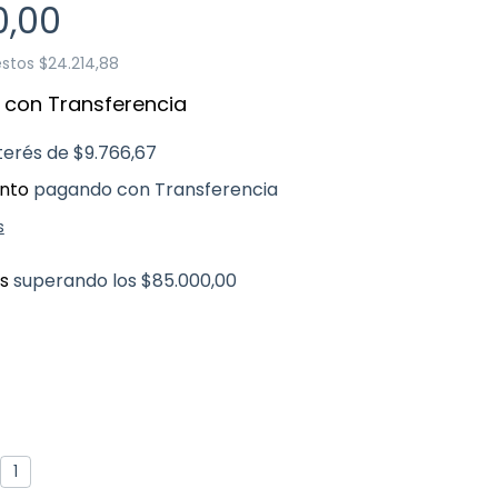
0,00
estos
$24.214,88
0
con
Transferencia
nterés de
$9.766,67
nto
pagando con Transferencia
s
is
superando los
$85.000,00
1