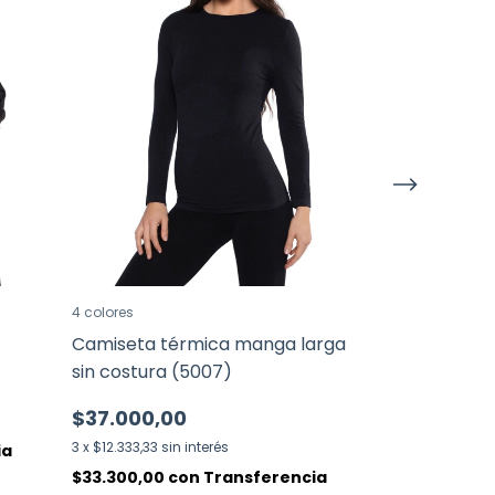
4 colores
3 colores
Camiseta térmica manga larga
Remera de a
sin costura (5007)
(5247)
$37.000,00
$22.000,0
3
x
$12.333,33
sin interés
3
x
$7.333,33
sin 
ia
$33.300,00
con
Transferencia
$19.800,00
c