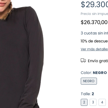
$29.30
Precio sin impu
$26.370,0
3
cuotas sin i
10% de descue
Ver más detalle
Envío grat
Color:
NEGRO
NEGRO
Talle:
2
2
3
4