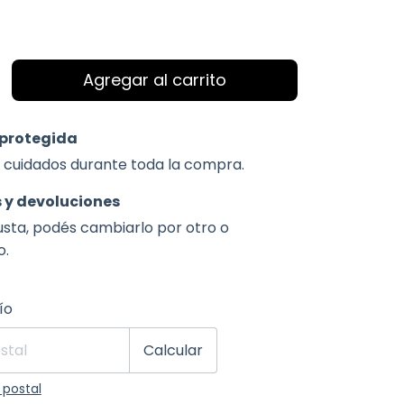
protegida
 cuidados durante toda la compra.
 y devoluciones
gusta, podés cambiarlo por otro o
o.
 CP:
Cambiar CP
ío
Calcular
 postal