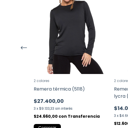
2 colores
2 colore
lisa (5226)
Remera térmica (5118)
Remer
lycra 
$27.400,00
$14.
3
x
$9.133,33
sin interés
3
x
$4.6
ferencia
$24.660,00
con
Transferencia
$12.6
Comprar