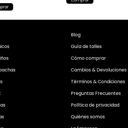
prar
Blog
icos
Guía de talles
iños
Cómo comprar
bachas
Cambios & Devoluciones
as
Términos & Condiciones
t
Preguntas Frecuentes
mas
Política de privacidad
as
Quiénes somos