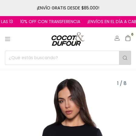
¡ENVÍO GRATIS DESDE $85.000!
 13
10% OFF CON TRANSFERENCIA
¡ENVÍOS EN EL DÍA A CABA!
0
1
/
8