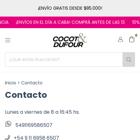
¡ENVÍO GRATIS DESDE $85.000!
¡ENVÍOS EN EL DÍA A CABA! COMPRÁ ANTES DE LAS 13
10% OF
0
Inicio
>
Contacto
Contacto
Lunes a viernes de 8 a 16:45 hs.
5491169586507
+54 9 11 6958 6507