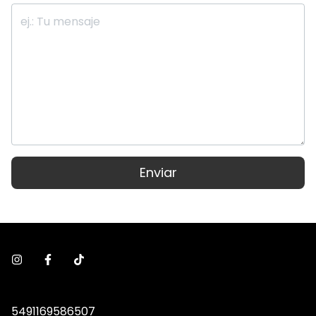
Enviar
5491169586507