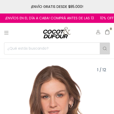
¡ENVÍO GRATIS DESDE $85.000!
¡ENVÍOS EN EL DÍA A CABA! COMPRÁ ANTES DE LAS 13
10% OFF C
0
1
/
12