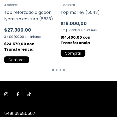
3 colores
3 colores
Top reforzado algodón
Top morley (5543)
lycra sin costura (5533)
$16.000,00
$27.300,00
3
x
$5.333,33
sin interés
3
x
$9.100,00
sin interés
$14.400,00
con
Transferencia
$24.570,00
con
Transferencia
Comprar
Comprar
5491169586507