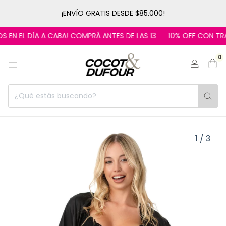
¡ENVÍO GRATIS DESDE $85.000!
 EN EL DÍA A CABA! COMPRÁ ANTES DE LAS 13
10% OFF CON TRAN
0
1
/
3