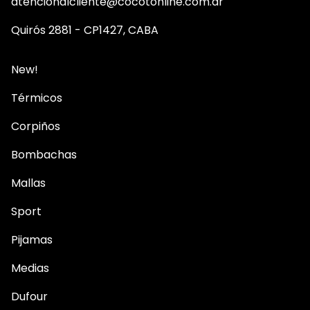
atencionalcliente@cocotonline.com.ar
Quirós 2881 - CP1427, CABA
New!
Térmicos
Corpiños
Bombachas
Mallas
Sport
Pijamas
Medias
Dufour