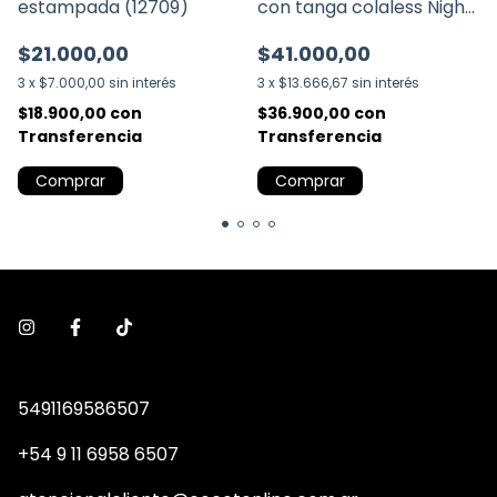
estampada (12709)
con tanga colaless Night
(12858)
$21.000,00
$41.000,00
3
x
$7.000,00
sin interés
3
x
$13.666,67
sin interés
$18.900,00
con
$36.900,00
con
Transferencia
Transferencia
Comprar
Comprar
5491169586507
+54 9 11 6958 6507