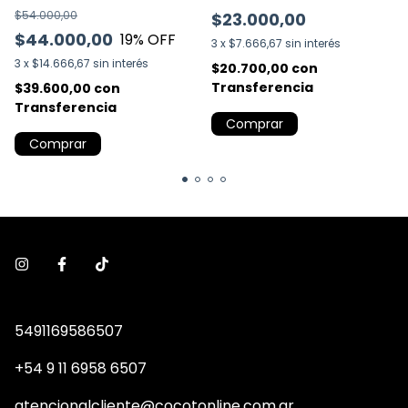
$54.000,00
$23.000,00
$44.000,00
19
% OFF
3
x
$7.666,67
sin interés
3
x
$14.666,67
sin interés
$20.700,00
con
Transferencia
$39.600,00
con
Transferencia
Comprar
Comprar
5491169586507
+54 9 11 6958 6507
atencionalcliente@cocotonline.com.ar