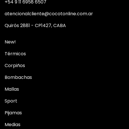
+54 9 11 6958 6507
atencionalcliente@cocotonline.com.ar
Quirós 2881 - CP1427, CABA
New!
Térmicos
Corpiños
Bombachas
Mallas
Sport
Pijamas
Medias