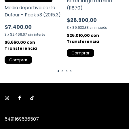
Boxer largo térmico
Media deportiva corta
(11870)
Dufour - Pack x3 (2015.3)
$28.900,00
$7.400,00
3
x
$9.633,33
sin interés
3
x
$2.466,67
sin interés
$26.010,00
con
Transferencia
$6.660,00
con
Transferencia
Comprar
Comprar
5491169586507