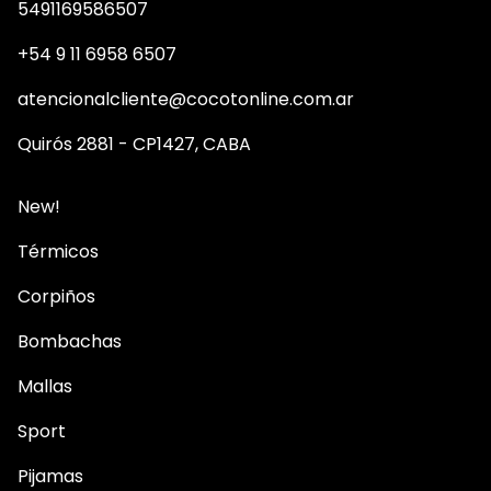
5491169586507
+54 9 11 6958 6507
atencionalcliente@cocotonline.com.ar
Quirós 2881 - CP1427, CABA
New!
Térmicos
Corpiños
Bombachas
Mallas
Sport
Pijamas