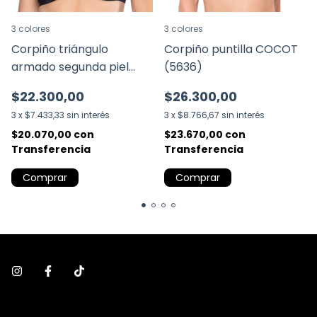
3 colores
3 colores
Corpiño triángulo
Corpiño puntilla COCOT
armado segunda piel
(5636)
COCOT (5716)
$22.300,00
$26.300,00
3
x
$7.433,33
sin interés
3
x
$8.766,67
sin interés
$20.070,00
con
$23.670,00
con
Transferencia
Transferencia
Comprar
Comprar