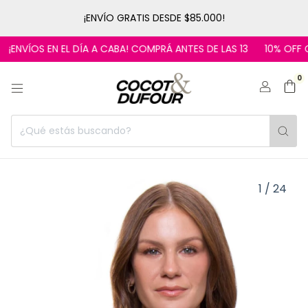
¡ENVÍO GRATIS DESDE $85.000!
ENVÍOS EN EL DÍA A CABA! COMPRÁ ANTES DE LAS 13
10% OFF CO
0
1
/
24