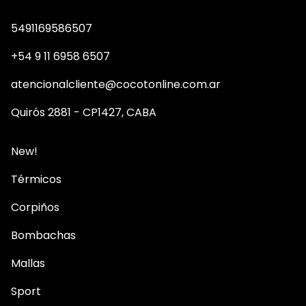
5491169586507
+54 9 11 6958 6507
atencionalcliente@cocotonline.com.ar
Quirós 2881 - CP1427, CABA
New!
Térmicos
Corpiños
Bombachas
Mallas
Sport