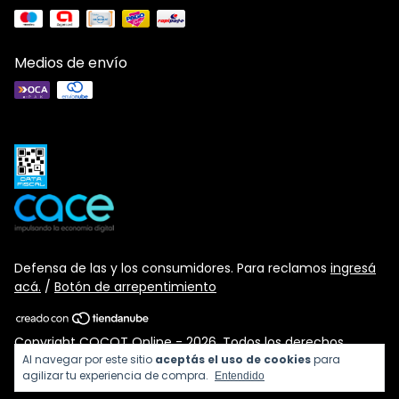
Medios de envío
Defensa de las y los consumidores. Para reclamos
ingresá
acá.
/
Botón de arrepentimiento
Copyright COCOT Online - 2026. Todos los derechos
reservados.
Al navegar por este sitio
aceptás el uso de cookies
para
agilizar tu experiencia de compra.
Entendido