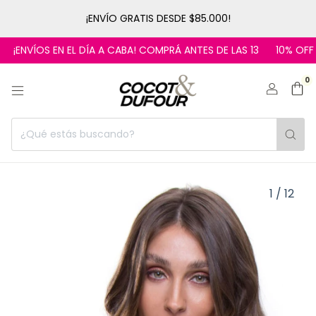
¡ENVÍO GRATIS DESDE $85.000!
¡ENVÍOS EN EL DÍA A CABA! COMPRÁ ANTES DE LAS 13
10% OFF C
0
1
/
12