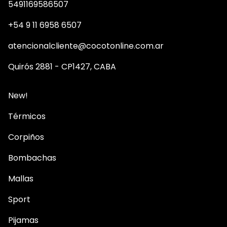
5491169586507
+54 9 11 6958 6507
atencionalcliente@cocotonline.com.ar
Quirós 2881 - CP1427, CABA
New!
Térmicos
Corpiños
Bombachas
Mallas
Sport
Pijamas