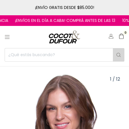
¡ENVÍO GRATIS DESDE $85.000!
¡ENVÍOS EN EL DÍA A CABA! COMPRÁ ANTES DE LAS 13
10% OFF 
0
1
/
12