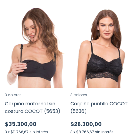
3 colores
3 colores
Corpiño maternal sin
Corpiño puntilla COCOT
costura COCOT (5653)
(5636)
$35.300,00
$26.300,00
3
x
$11.766,67
sin interés
3
x
$8.766,67
sin interés