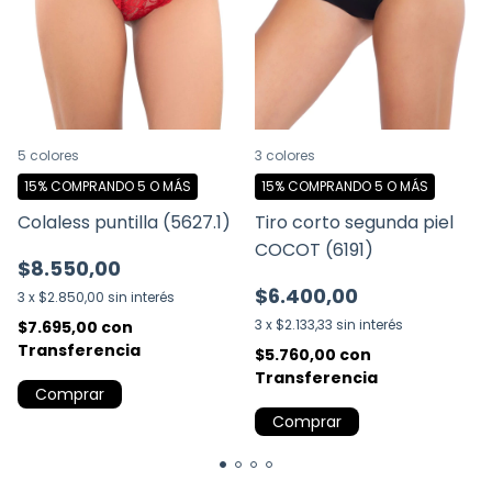
5 colores
3 colores
15%
COMPRANDO 5 O MÁS
15%
COMPRANDO 5 O MÁS
Colaless puntilla (5627.1)
Tiro corto segunda piel
COCOT (6191)
$8.550,00
$6.400,00
3
x
$2.850,00
sin interés
3
x
$2.133,33
sin interés
$7.695,00
con
Transferencia
$5.760,00
con
Transferencia
Comprar
Comprar