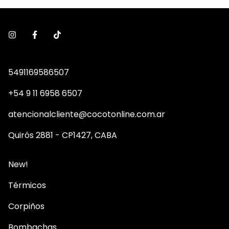
5491169586507
+54 9 11 6958 6507
atencionalcliente@cocotonline.com.ar
Quirós 2881 - CP1427, CABA
New!
Térmicos
Corpiños
Bombachas