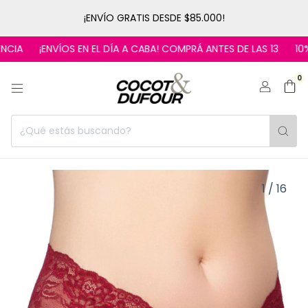
¡ENVÍO GRATIS DESDE $85.000!
¡ENVÍOS EN EL DÍA A CABA! COMPRÁ ANTES DE LAS 13
10% OFF
0
1
/
16