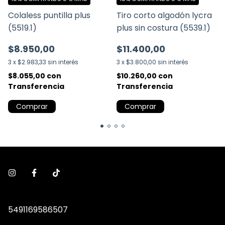
Colaless puntilla plus
Tiro corto algodón lycra
(5519.1)
plus sin costura (5539.1)
$8.950,00
$11.400,00
3
x
$2.983,33
sin interés
3
x
$3.800,00
sin interés
$8.055,00
con
$10.260,00
con
Transferencia
Transferencia
Comprar
Comprar
5491169586507