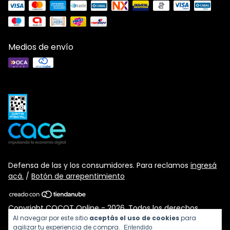
Medios de envío
Defensa de las y los consumidores. Para reclamos
ingresá
acá.
/
Botón de arrepentimiento
Copyright COCOT Online - 2026. Todos los derechos
reservados.
Al navegar por este sitio
aceptás el uso de cookies
para
agilizar tu experiencia de compra.
Entendido