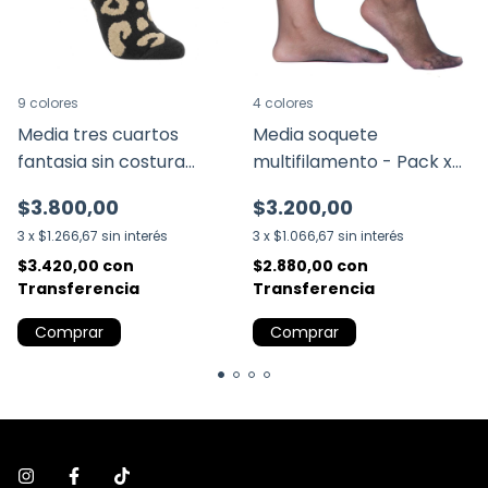
9 colores
4 colores
Media tres cuartos
Media soquete
fantasia sin costura
multifilamento - Pack x2
(3230)
(483.2)
$3.800,00
$3.200,00
3
x
$1.266,67
sin interés
3
x
$1.066,67
sin interés
$3.420,00
con
$2.880,00
con
Transferencia
Transferencia
Comprar
Comprar