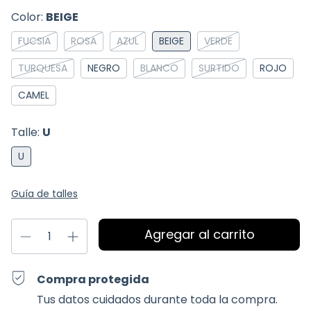
Color:
BEIGE
FUCSIA
ROSA
AZUL
BEIGE
VERDE
TURQUESA
NEGRO
BLANCO
SURTIDO
ROJO
CAMEL
Talle:
U
U
Guía de talles
Compra protegida
Tus datos cuidados durante toda la compra.