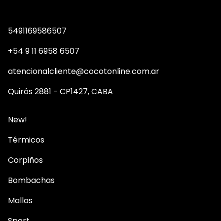
5491169586507
+54 9 11 6958 6507
atencionalcliente@cocotonline.com.ar
Quirós 2881 - CP1427, CABA
New!
Térmicos
Corpiños
Bombachas
Mallas
Sport