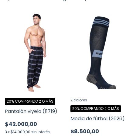
2 colores
20%
COMPRANDO 2 O MÁS
20%
COMPRANDO 2 O MÁS
Pantalón viyela (11719)
Media de fútbol (2626)
$42.000,00
$8.500,00
3
x
$14.000,00
sin interés