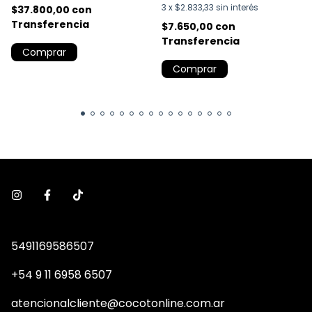
3
x
$2.833,33
sin interés
$37.800,00
con
Transferencia
$7.650,00
con
Transferencia
Comprar
Comprar
5491169586507
+54 9 11 6958 6507
atencionalcliente@cocotonline.com.ar