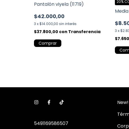
20%
CO
ur (11935)
Pantalón viyela (11719)
Media 
$42.000,00
$8.5
3
x
$14.000,00
sin interés
3
x
$2.8
ferencia
$37.800,00
con
Transferencia
$7.65
Comprar
Com
New!
Térm
5491169586507
Corp