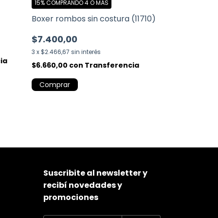
15%
COMPRANDO 4 O MÁS
15%
COMPRANDO
Boxer rombos sin costura (11710)
Boxer spun co
$7.400,00
$9.650,00
3
x
$2.466,67
sin interés
3
x
$3.216,67
sin 
ia
$6.660,00
con
Transferencia
$8.685,00
co
Comprar
Comprar
Suscribite al newsletter y
recibí novedades y
promociones