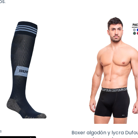
os.
s
Boxer algodón y lycra Dufou