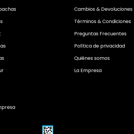
bachas
Cambios & Devoluciones
as
Términos & Condiciones
t
Preguntas Frecuentes
mas
Política de privacidad
as
Quiénes somos
ur
La Empresa
mpresa