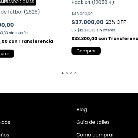
Pack x4 (12058.4)
MPRANDO 2 O MÁS
de fútbol (2626)
$48.000,00
$37.000,00
23
% OFF
00,00
3
x
$12.333,33
sin interés
33,33
sin interés
$33.300,00
con
Transferenc
0,00
con
Transferencia
Comprar
prar
Blog
icos
Guía de talles
iños
Cómo comprar