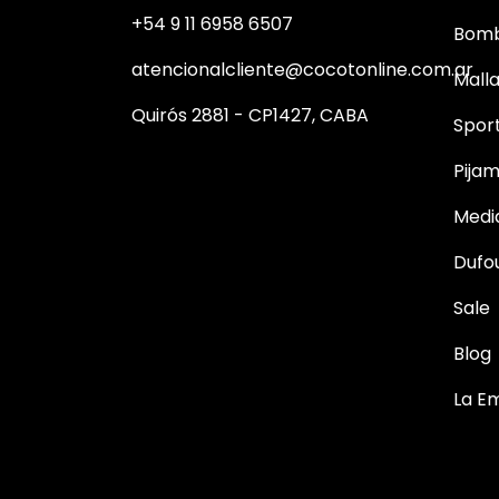
+54 9 11 6958 6507
Bom
atencionalcliente@cocotonline.com.ar
Mall
Quirós 2881 - CP1427, CABA
Spor
Pija
Medi
Dufo
Sale
Blog
La E