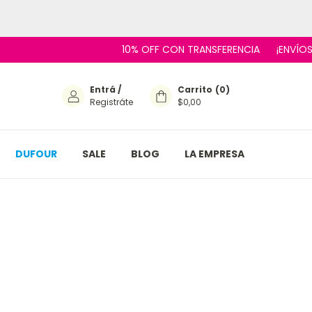
10% OFF CON TRANSFERENCIA
¡ENVÍOS EN EL
Entrá
/
Carrito
(
0
)
Registráte
$0,00
DUFOUR
SALE
BLOG
LA EMPRESA