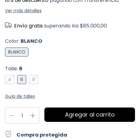
10% de descuento
pagando con Transferencia
Ver más detalles
Envío gratis
superando los
$85.000,00
Color:
BLANCO
BLANCO
Talle:
6
4
6
8
Guía de talles
Compra protegida