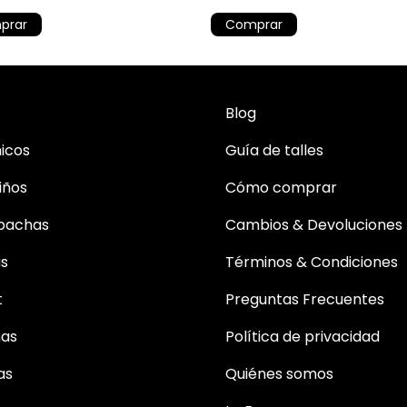
prar
Comprar
Blog
icos
Guía de talles
iños
Cómo comprar
bachas
Cambios & Devoluciones
as
Términos & Condiciones
t
Preguntas Frecuentes
mas
Política de privacidad
as
Quiénes somos