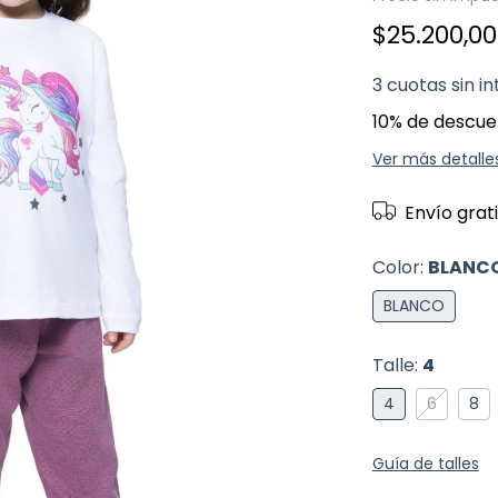
$25.200,0
3
cuotas sin i
10% de descue
Ver más detalle
Envío grat
Color:
BLANC
BLANCO
Talle:
4
4
6
8
Guía de talles