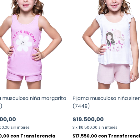
a musculosa niña margarita
Pijama musculosa niña sire
)
(7449)
500,00
$19.500,00
00,00
sin interés
3
x
$6.500,00
sin interés
50,00
con
Transferencia
$17.550,00
con
Transferenc