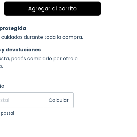
protegida
 cuidados durante toda la compra.
 y devoluciones
gusta, podés cambiarlo por otro o
o.
 CP:
Cambiar CP
ío
Calcular
 postal