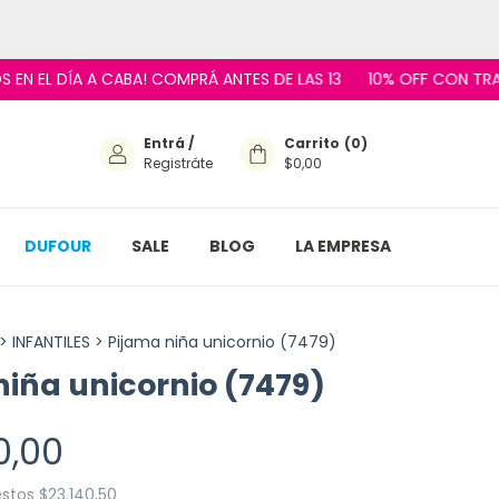
 DÍA A CABA! COMPRÁ ANTES DE LAS 13
10% OFF CON TRANSFERE
Entrá
/
Carrito
(
0
)
Registráte
$0,00
DUFOUR
SALE
BLOG
LA EMPRESA
>
INFANTILES
>
Pijama niña unicornio (7479)
niña unicornio (7479)
0,00
estos
$23.140,50