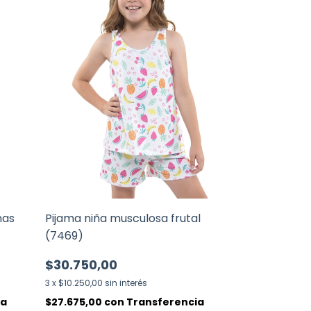
nas
Pijama niña musculosa frutal
(7469)
$30.750,00
3
x
$10.250,00
sin interés
ia
$27.675,00
con
Transferencia