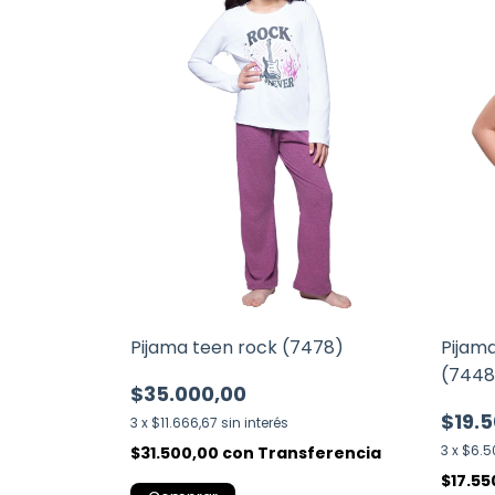
Pijama teen rock (7478)
Pijam
(7448
$35.000,00
$19.
3
x
$11.666,67
sin interés
3
x
$6.5
$31.500,00
con
Transferencia
$17.5