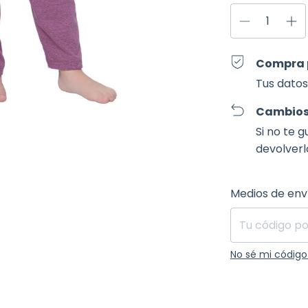
Compra 
Tus datos
Cambios
Si no te 
devolverl
Entregas para el
Medios de env
No sé mi código