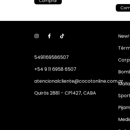
Comprar
Com
New!
Térm
5491169586507
Corp
+54 9 11 6958 6507
Bom
atencionalcliente@cocotonline.com.ar
Mall
Quirós 2881 - CP1427, CABA
Spor
Pija
Medi