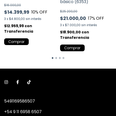
básico (6353)
$16.000,00
$14.399,99
10
% OFF
$25.200,00
$21.000,00
17
% OFF
3
x
$4.800,00
sin interés
3
x
$7.000,00
sin interés
$12.959,99
con
Transferencia
$18.900,00
con
Transferencia
Comprar
Comprar
5491169586507
+54 9 11 6958 6507