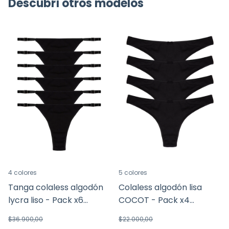
Descubrí otros modelos
4 colores
5 colores
Tanga colaless algodón
Colaless algodón lisa
lycra liso - Pack x6
COCOT - Pack x4
(5606.6)
(5604.4)
$36.900,00
$22.000,00