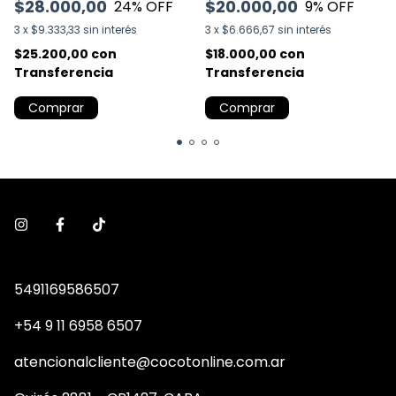
$28.000,00
$20.000,00
24
% OFF
9
% OFF
3
x
$9.333,33
sin interés
3
x
$6.666,67
sin interés
$25.200,00
con
$18.000,00
con
Transferencia
Transferencia
Comprar
Comprar
5491169586507
+54 9 11 6958 6507
atencionalcliente@cocotonline.com.ar