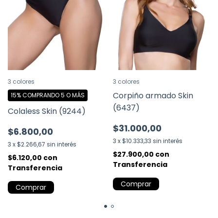
3 colores
3 colores
Corpiño armado Skin
15%
COMPRANDO 5 O MÁS
(6437)
Colaless Skin (9244)
$31.000,00
$6.800,00
3
x
$10.333,33
sin interés
3
x
$2.266,67
sin interés
$27.900,00
con
$6.120,00
con
Transferencia
Transferencia
Comprar
Comprar