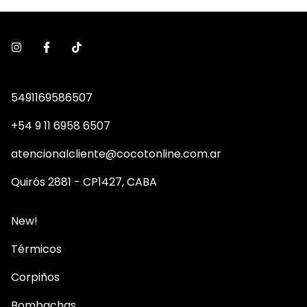
5491169586507
+54 9 11 6958 6507
atencionalcliente@cocotonline.com.ar
Quirós 2881 - CP1427, CABA
New!
Térmicos
Corpiños
Bombachas