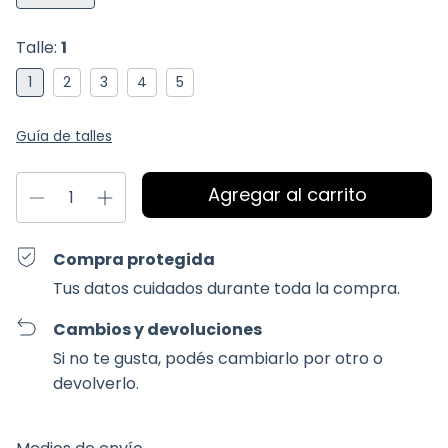
Talle:
1
1
2
3
4
5
Guía de talles
Compra protegida
Tus datos cuidados durante toda la compra.
Cambios y devoluciones
Si no te gusta, podés cambiarlo por otro o
devolverlo.
Entregas para el CP:
Cambiar CP