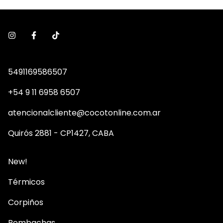
5491169586507
+54 9 11 6958 6507
atencionalcliente@cocotonline.com.ar
Quirós 2881 - CP1427, CABA
New!
Térmicos
Corpiños
Bombachas