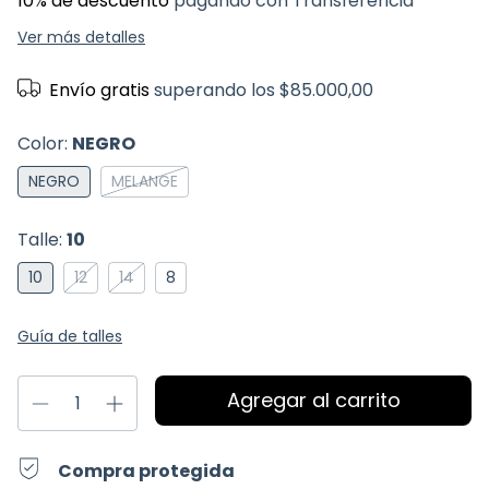
10% de descuento
pagando con Transferencia
Ver más detalles
Envío gratis
superando los
$85.000,00
Color:
NEGRO
NEGRO
MELANGE
Talle:
10
10
12
14
8
Guía de talles
Compra protegida