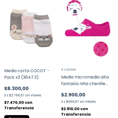
4 colores
Media corta COCOT -
Media micromedia alta
Pack x3 (3647.3)
fantasía niña chenille
$8.300,00
(3654)
$2.900,00
3
x
$2.766,67
sin interés
3
x
$966,67
sin interés
$7.470,00
con
Transferencia
$2.610,00
con
Transferencia