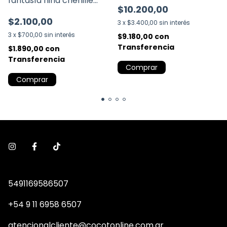
fantasía niña chenille
$10.200,00
(3653)
$2.100,00
3
x
$3.400,00
sin interés
3
x
$700,00
sin interés
$9.180,00
con
Transferencia
$1.890,00
con
Transferencia
Comprar
Comprar
5491169586507
+54 9 11 6958 6507
atencionalcliente@cocotonline.com.ar