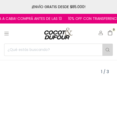
¡ENVÍO GRATIS DESDE $85.000!
 A CABA! COMPRÁ ANTES DE LAS 13
10% OFF CON TRANSFERENCIA
0
1
/
3