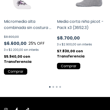
Micromedia alta
Media corta niña picot -
combinada sin costura -
Pack x3 (3652.3)
Pack x3 (3329.3)
$8.800,00
$8.700,00
$6.600,00
25
% OFF
3
x
$2.900,00
sin interés
3
x
$2.200,00
sin interés
$7.830,00
con
Transferencia
$5.940,00
con
Transferencia
Comprar
Comprar