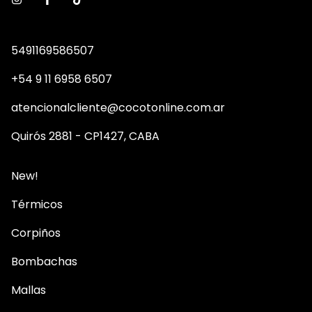
5491169586507
+54 9 11 6958 6507
atencionalcliente@cocotonline.com.ar
Quirós 2881 - CP1427, CABA
New!
Térmicos
Corpiños
Bombachas
Mallas