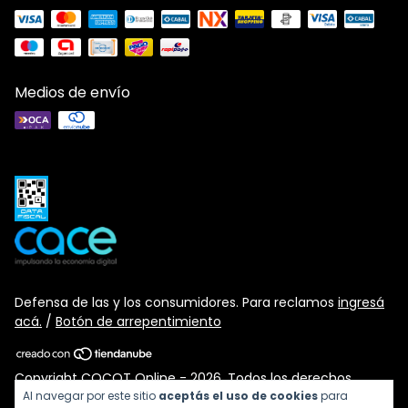
Medios de envío
Defensa de las y los consumidores. Para reclamos
ingresá
acá.
/
Botón de arrepentimiento
Copyright COCOT Online - 2026. Todos los derechos
reservados.
Al navegar por este sitio
aceptás el uso de cookies
para