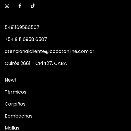
5491169586507
+54 9 11 6958 6507
atencionalcliente@cocotonline.com.ar
Quirós 2881 - CP1427, CABA
New!
Térmicos
Corpiños
Bombachas
Mallas