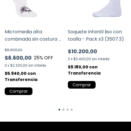
Micromedia alta
Soquete infantil liso con
combinada sin costura -
toalla - Pack x3 (3507.3)
Pack x3 (3329.3)
$8.800,00
$10.200,00
$6.600,00
25
% OFF
3
x
$3.400,00
sin interés
3
x
$2.200,00
sin interés
$9.180,00
con
Transferencia
$5.940,00
con
Transferencia
Comprar
Comprar